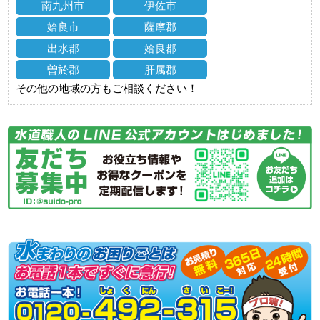
南九州市
伊佐市
姶良市
薩摩郡
出水郡
姶良郡
曽於郡
肝属郡
その他の地域の方もご相談ください！