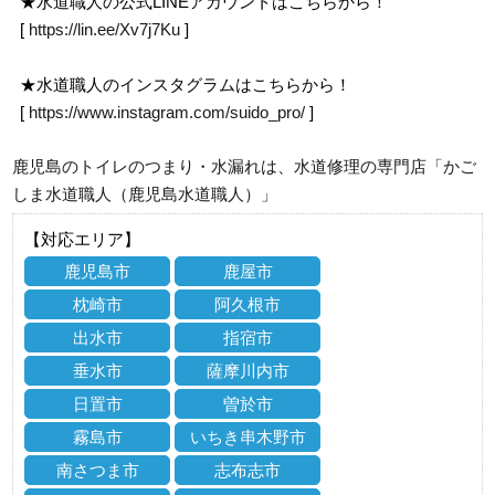
★水道職人の公式LINEアカウントはこちらから！
[
https://lin.ee/Xv7j7Ku
]
★水道職人のインスタグラムはこちらから！
[
https://www.instagram.com/suido_pro/
]
鹿児島のトイレのつまり・水漏れは、水道修理の専門店「かご
しま水道職人（鹿児島水道職人）」
【対応エリア】
鹿児島市
鹿屋市
枕崎市
阿久根市
出水市
指宿市
垂水市
薩摩川内市
日置市
曽於市
霧島市
いちき串木野市
南さつま市
志布志市