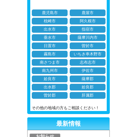
鹿児島市
鹿屋市
枕崎市
阿久根市
出水市
指宿市
垂水市
薩摩川内市
日置市
曽於市
霧島市
いちき串木野市
南さつま市
志布志市
南九州市
伊佐市
姶良市
薩摩郡
出水郡
姶良郡
曽於郡
肝属郡
その他の地域の方もご相談ください！
最新情報
お知らせ