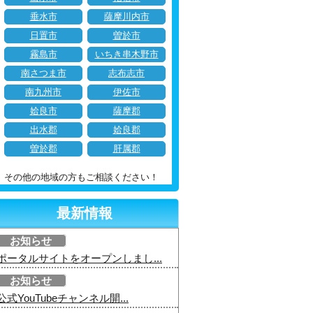
垂水市
薩摩川内市
日置市
曽於市
霧島市
いちき串木野市
南さつま市
志布志市
南九州市
伊佐市
姶良市
薩摩郡
出水郡
姶良郡
曽於郡
肝属郡
その他の地域の方もご相談ください！
最新情報
お知らせ
ポータルサイトをオープンしまし...
お知らせ
公式YouTubeチャンネル開...