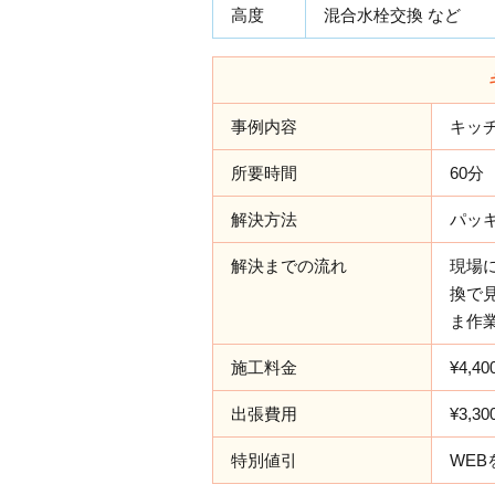
高度
混合水栓交換 など
事例内容
キッ
所要時間
60分
解決方法
パッ
解決までの流れ
現場
換で
ま作
施工料金
¥4,40
出張費用
¥3,30
特別値引
WEB