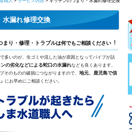
道職人
>
サービス内容
> キッチンのつまり・水漏れ修理交換
・水漏れ修理交換
つまり・修理・トラブル
は何でもご相談ください︕
で多いのが、生ゴミや流した油が原因となってパイプが詰
キンの劣化などによる蛇口の水漏れ
なども良くあります。
地元、鹿児島で信
プそのものの破損につながりますので、
」
にお早めにご相談ください。