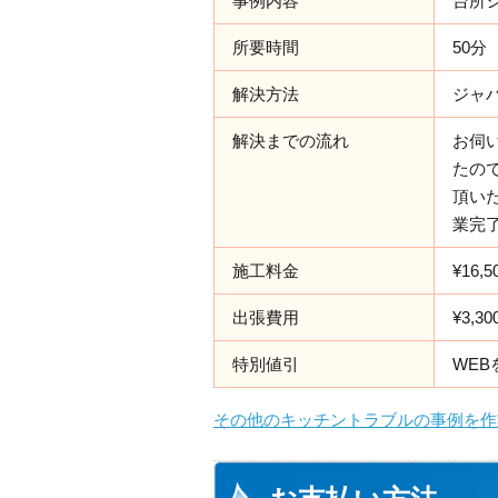
事例内容
台所
所要時間
50分
解決方法
ジャ
解決までの流れ
お伺
たの
頂い
業完
施工料金
¥16,5
出張費用
¥3,30
特別値引
WEB
その他のキッチントラブルの事例を作