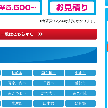
■出張費￥3,300が別途かかります。
枕崎市
阿久根市
出水市
薩摩川内市
日置市
曽於市
南さつま市
志布志市
南九州市
薩摩郡
出水郡
姶良郡