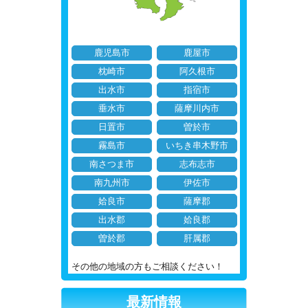
鹿児島市
鹿屋市
枕崎市
阿久根市
出水市
指宿市
垂水市
薩摩川内市
日置市
曽於市
霧島市
いちき串木野市
南さつま市
志布志市
南九州市
伊佐市
姶良市
薩摩郡
出水郡
姶良郡
曽於郡
肝属郡
その他の地域の方もご相談ください！
最新情報