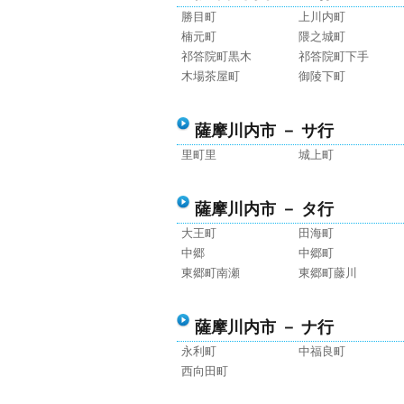
勝目町
上川内町
楠元町
隈之城町
祁答院町黒木
祁答院町下手
木場茶屋町
御陵下町
薩摩川内市 － サ行
里町里
城上町
薩摩川内市 － タ行
大王町
田海町
中郷
中郷町
東郷町南瀬
東郷町藤川
薩摩川内市 － ナ行
永利町
中福良町
西向田町