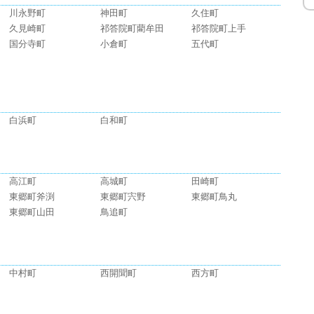
川永野町
神田町
久住町
久見崎町
祁答院町藺牟田
祁答院町上手
国分寺町
小倉町
五代町
白浜町
白和町
高江町
高城町
田崎町
東郷町斧渕
東郷町宍野
東郷町鳥丸
東郷町山田
鳥追町
中村町
西開聞町
西方町