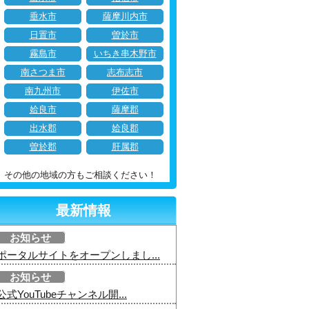
垂水市
薩摩川内市
日置市
曽於市
霧島市
いちき串木野市
南さつま市
志布志市
南九州市
伊佐市
姶良市
薩摩郡
出水郡
姶良郡
曽於郡
肝属郡
その他の地域の方もご相談ください！
最新情報
お知らせ
ポータルサイトをオープンしまし...
お知らせ
公式YouTubeチャンネル開...