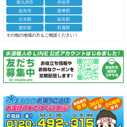
南九州市
伊佐市
姶良市
薩摩郡
出水郡
姶良郡
曽於郡
肝属郡
その他の地域の方もご相談ください！