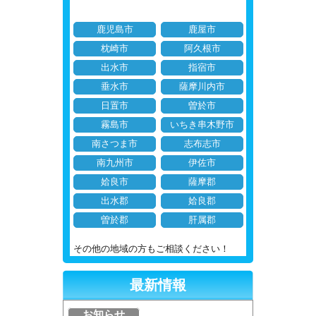
鹿児島市
鹿屋市
枕崎市
阿久根市
出水市
指宿市
垂水市
薩摩川内市
日置市
曽於市
霧島市
いちき串木野市
南さつま市
志布志市
南九州市
伊佐市
姶良市
薩摩郡
出水郡
姶良郡
曽於郡
肝属郡
その他の地域の方もご相談ください！
最新情報
お知らせ