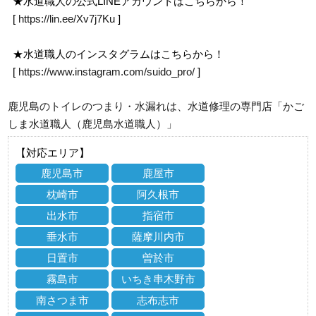
★水道職人の公式LINEアカウントはこちらから！
[
https://lin.ee/Xv7j7Ku
]
★水道職人のインスタグラムはこちらから！
[
https://www.instagram.com/suido_pro/
]
鹿児島のトイレのつまり・水漏れは、水道修理の専門店「かご
しま水道職人（鹿児島水道職人）」
【対応エリア】
鹿児島市
鹿屋市
枕崎市
阿久根市
出水市
指宿市
垂水市
薩摩川内市
日置市
曽於市
霧島市
いちき串木野市
南さつま市
志布志市