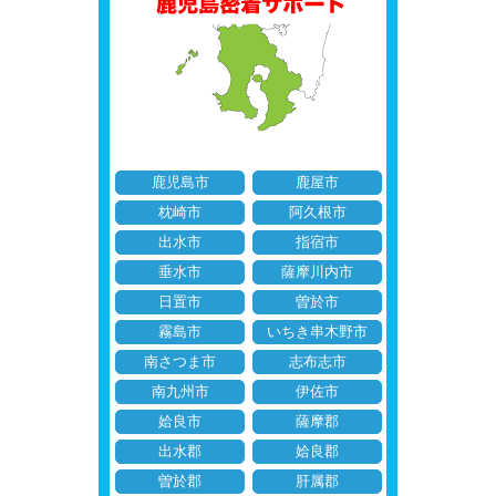
鹿児島市
鹿屋市
枕崎市
阿久根市
出水市
指宿市
垂水市
薩摩川内市
日置市
曽於市
霧島市
いちき串木野市
南さつま市
志布志市
南九州市
伊佐市
姶良市
薩摩郡
出水郡
姶良郡
曽於郡
肝属郡