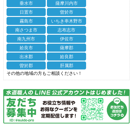
垂水市
薩摩川内市
日置市
曽於市
霧島市
いちき串木野市
南さつま市
志布志市
南九州市
伊佐市
姶良市
薩摩郡
出水郡
姶良郡
曽於郡
肝属郡
その他の地域の方もご相談ください！