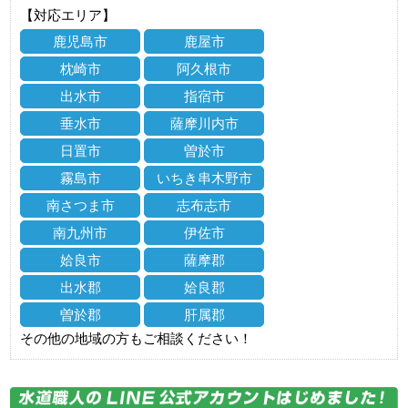
【対応エリア】
鹿児島市
鹿屋市
枕崎市
阿久根市
出水市
指宿市
垂水市
薩摩川内市
日置市
曽於市
霧島市
いちき串木野市
南さつま市
志布志市
南九州市
伊佐市
姶良市
薩摩郡
出水郡
姶良郡
曽於郡
肝属郡
その他の地域の方もご相談ください！