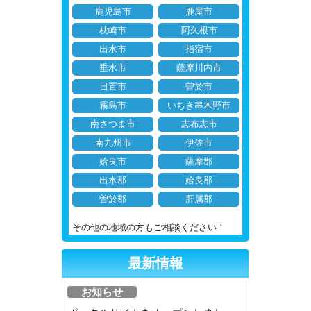
鹿児島市
鹿屋市
枕崎市
阿久根市
出水市
指宿市
垂水市
薩摩川内市
日置市
曽於市
霧島市
いちき串木野市
南さつま市
志布志市
南九州市
伊佐市
姶良市
薩摩郡
出水郡
姶良郡
曽於郡
肝属郡
その他の地域の方もご相談ください！
最新情報
お知らせ