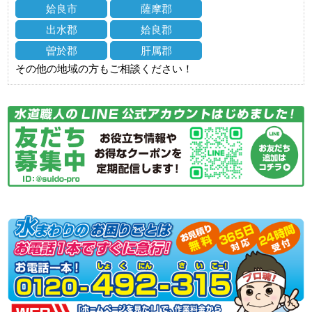
姶良市
薩摩郡
出水郡
姶良郡
曽於郡
肝属郡
その他の地域の方もご相談ください！