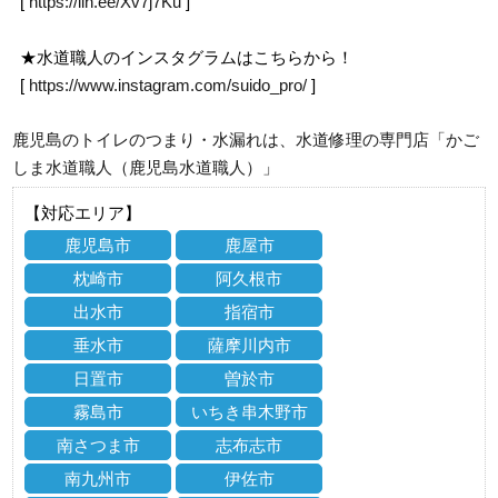
[
https://lin.ee/Xv7j7Ku
]
★水道職人のインスタグラムはこちらから！
[
https://www.instagram.com/suido_pro/
]
鹿児島のトイレのつまり・水漏れは、水道修理の専門店「かご
しま水道職人（鹿児島水道職人）」
【対応エリア】
鹿児島市
鹿屋市
枕崎市
阿久根市
出水市
指宿市
垂水市
薩摩川内市
日置市
曽於市
霧島市
いちき串木野市
南さつま市
志布志市
南九州市
伊佐市