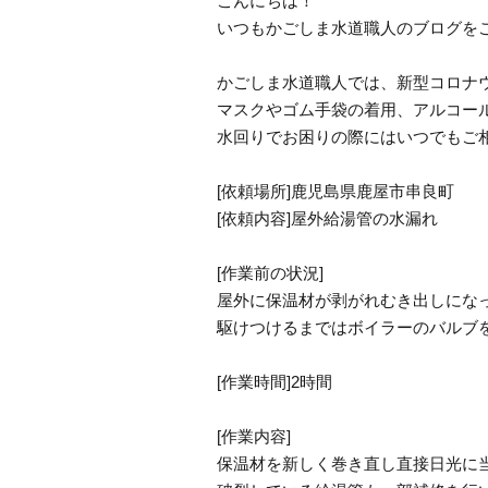
こんにちは！
いつもかごしま水道職人のブログを
かごしま水道職人では、新型コロナ
マスクやゴム手袋の着用、アルコー
水回りでお困りの際にはいつでもご
[依頼場所]鹿児島県鹿屋市串良町
[依頼内容]屋外給湯管の水漏れ
[作業前の状況]
屋外に保温材が剥がれむき出しにな
駆けつけるまではボイラーのバルブ
[作業時間]2時間
[作業内容]
保温材を新しく巻き直し直接日光に