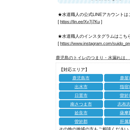
★水道職人の公式LINEアカウント
[
https://lin.ee/Xv7j7Ku
]
★水道職人のインスタグラムはこち
[
https://www.instagram.com/suido_pr
鹿児島のトイレのつまり・水漏れは、
【対応エリア】
鹿児島市
鹿屋
出水市
指宿
日置市
曽於
南さつま市
志布
姶良市
薩摩
曽於郡
肝属
その他の地域の方もご相談ください