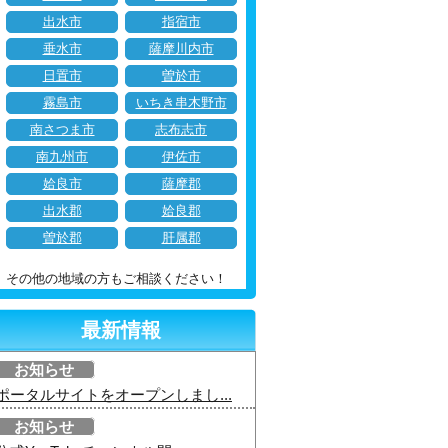
出水市
指宿市
垂水市
薩摩川内市
日置市
曽於市
霧島市
いちき串木野市
南さつま市
志布志市
南九州市
伊佐市
姶良市
薩摩郡
出水郡
姶良郡
曽於郡
肝属郡
その他の地域の方もご相談ください！
最新情報
お知らせ
ポータルサイトをオープンしまし...
お知らせ