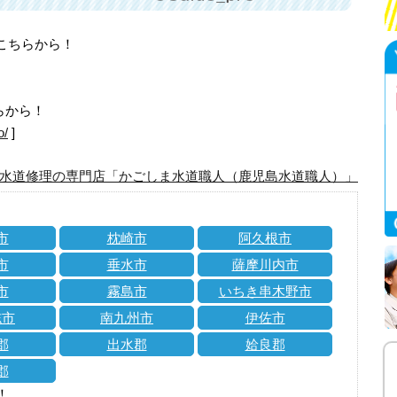
はこちらから！
らから！
o/
]
水道修理の専門店「かごしま水道職人（鹿児島水道職人）」
市
枕崎市
阿久根市
市
垂水市
薩摩川内市
市
霧島市
いちき串木野市
志市
南九州市
伊佐市
郡
出水郡
姶良郡
郡
！