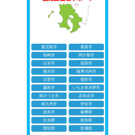
鹿児島市
鹿屋市
枕崎市
阿久根市
出水市
指宿市
垂水市
薩摩川内市
日置市
曽於市
霧島市
いちき串木野市
南さつま市
志布志市
南九州市
伊佐市
姶良市
薩摩郡
出水郡
姶良郡
曽於郡
肝属郡