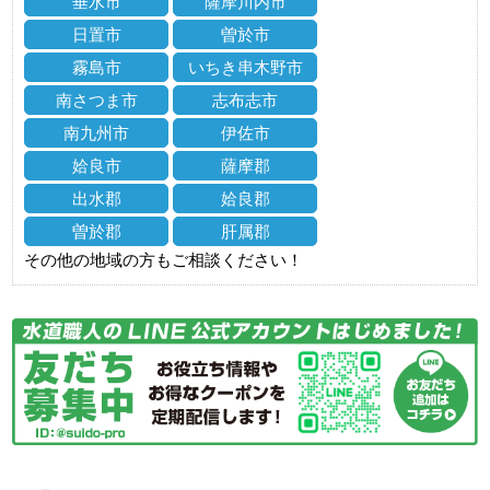
垂水市
薩摩川内市
日置市
曽於市
霧島市
いちき串木野市
南さつま市
志布志市
南九州市
伊佐市
姶良市
薩摩郡
出水郡
姶良郡
曽於郡
肝属郡
その他の地域の方もご相談ください！