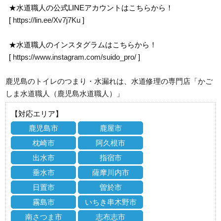
★水道職人の公式LINEアカウントはこちらから！
[
https://lin.ee/Xv7j7Ku
]
★水道職人のインスタグラムはこちらから！
[
https://www.instagram.com/suido_pro/
]
鹿児島のトイレのつまり・水漏れは、水道修理の専門店「かご
しま水道職人（鹿児島水道職人）」
【対応エリア】
鹿児島市
鹿屋市
枕崎市
阿久根市
出水市
指宿市
垂水市
薩摩川内市
日置市
曽於市
霧島市
いちき串木野市
南さつま市
志布志市