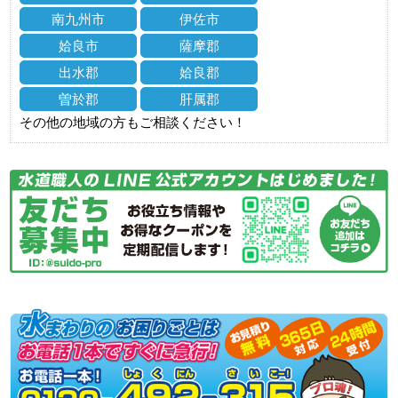
南九州市
伊佐市
姶良市
薩摩郡
出水郡
姶良郡
曽於郡
肝属郡
その他の地域の方もご相談ください！