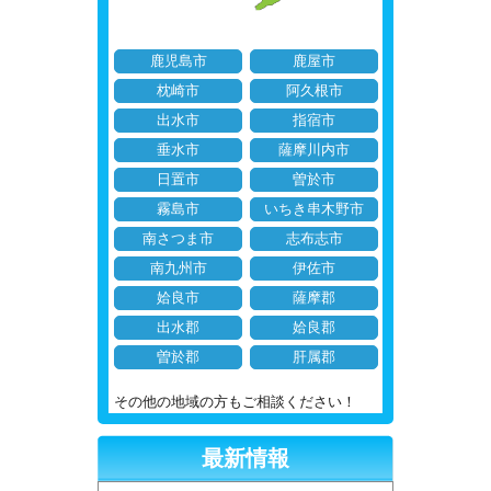
鹿児島市
鹿屋市
枕崎市
阿久根市
出水市
指宿市
垂水市
薩摩川内市
日置市
曽於市
霧島市
いちき串木野市
南さつま市
志布志市
南九州市
伊佐市
姶良市
薩摩郡
出水郡
姶良郡
曽於郡
肝属郡
その他の地域の方もご相談ください！
最新情報