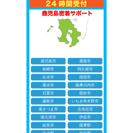
鹿児島市
鹿屋市
枕崎市
阿久根市
出水市
指宿市
垂水市
薩摩川内市
日置市
曽於市
霧島市
いちき串木野市
南さつま市
志布志市
南九州市
伊佐市
姶良市
薩摩郡