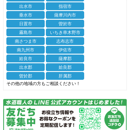
出水市
指宿市
垂水市
薩摩川内市
日置市
曽於市
霧島市
いちき串木野市
南さつま市
志布志市
南九州市
伊佐市
姶良市
薩摩郡
出水郡
姶良郡
曽於郡
肝属郡
その他の地域の方もご相談ください！