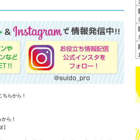
はこちらから！
らから！
o/
]