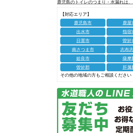
鹿児島のトイレのつまり・水漏れは、
【対応エリア】
鹿児島市
鹿屋
出水市
指宿
日置市
曽於
南さつま市
志布
姶良市
薩摩
曽於郡
肝属
その他の地域の方もご相談ください