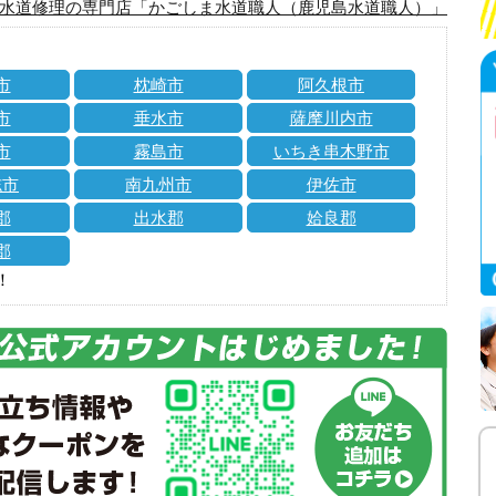
水道修理の専門店「かごしま水道職人（鹿児島水道職人）」
市
枕崎市
阿久根市
市
垂水市
薩摩川内市
市
霧島市
いちき串木野市
志市
南九州市
伊佐市
郡
出水郡
姶良郡
郡
！