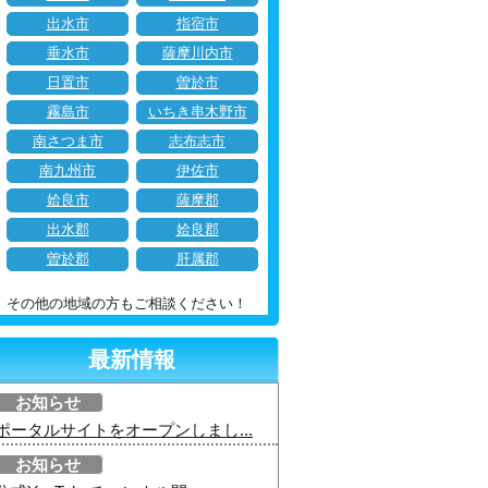
出水市
指宿市
垂水市
薩摩川内市
日置市
曽於市
霧島市
いちき串木野市
南さつま市
志布志市
南九州市
伊佐市
姶良市
薩摩郡
出水郡
姶良郡
曽於郡
肝属郡
その他の地域の方もご相談ください！
最新情報
お知らせ
ポータルサイトをオープンしまし...
お知らせ