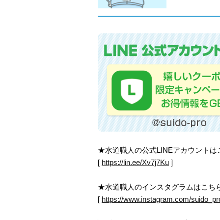
★水道職人の公式LINEアカウント
[
https://lin.ee/Xv7j7Ku
]
★水道職人のインスタグラムはこち
[
https://www.instagram.com/suido_pr