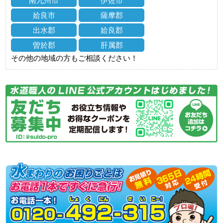
南九州市
伊佐市
姶良市
薩摩郡
出水郡
姶良郡
曽於郡
肝属郡
その他の地域の方もご相談ください！