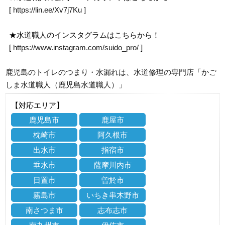
[
https://lin.ee/Xv7j7Ku
]
★水道職人のインスタグラムはこちらから！
[
https://www.instagram.com/suido_pro/
]
鹿児島のトイレのつまり・水漏れは、水道修理の専門店「かご
しま水道職人（鹿児島水道職人）」
【対応エリア】
鹿児島市
鹿屋市
枕崎市
阿久根市
出水市
指宿市
垂水市
薩摩川内市
日置市
曽於市
霧島市
いちき串木野市
南さつま市
志布志市