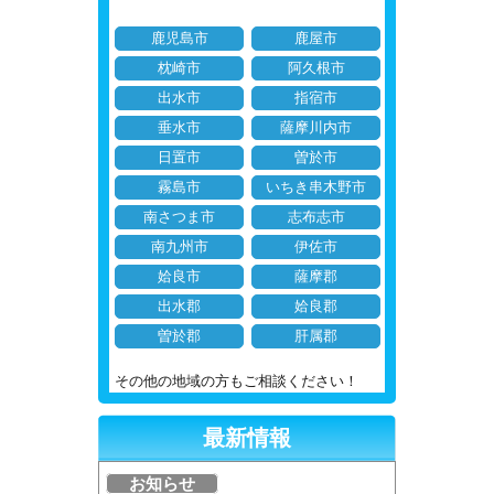
鹿児島市
鹿屋市
枕崎市
阿久根市
出水市
指宿市
垂水市
薩摩川内市
日置市
曽於市
霧島市
いちき串木野市
南さつま市
志布志市
南九州市
伊佐市
姶良市
薩摩郡
出水郡
姶良郡
曽於郡
肝属郡
その他の地域の方もご相談ください！
最新情報
お知らせ