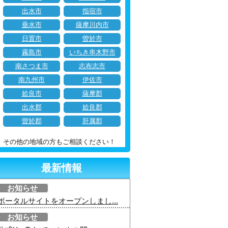
出水市
指宿市
垂水市
薩摩川内市
日置市
曽於市
霧島市
いちき串木野市
南さつま市
志布志市
南九州市
伊佐市
姶良市
薩摩郡
出水郡
姶良郡
曽於郡
肝属郡
その他の地域の方もご相談ください！
最新情報
お知らせ
ポータルサイトをオープンしまし...
お知らせ