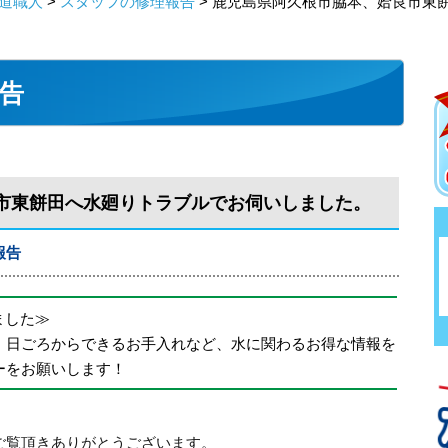
道職人
>
スタッフの修理報告
> 鹿児島県阿久根市脇本、姶良市東
告
市東餅田へ水廻りトラブルでお伺いしました。
報告
めました≫
、日ごろからできるお手入れなど、水に関わるお得な情報を
ーをお願いします！
ご覧頂きありがとうございます。