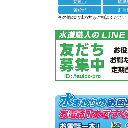
姶良市
薩摩
曽於郡
肝属
その他の地域の方もご相談ください