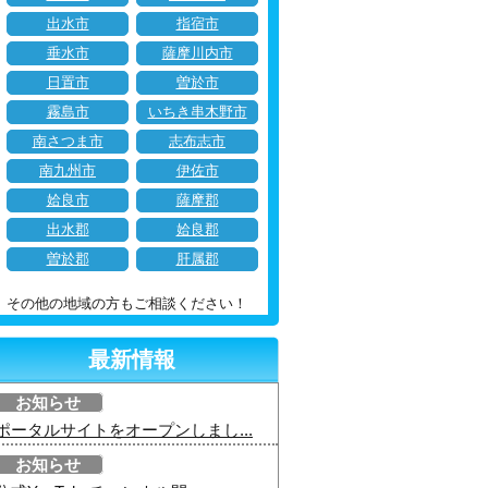
出水市
指宿市
垂水市
薩摩川内市
日置市
曽於市
霧島市
いちき串木野市
南さつま市
志布志市
南九州市
伊佐市
姶良市
薩摩郡
出水郡
姶良郡
曽於郡
肝属郡
その他の地域の方もご相談ください！
最新情報
お知らせ
ポータルサイトをオープンしまし...
お知らせ