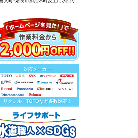
市喜入町･姶良市加治木町反土に水回り
対応メーカー
リクシル・TOTOなど多数対応！