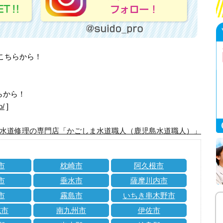
はこちらから！
らから！
o/
]
水道修理の専門店「かごしま水道職人（鹿児島水道職人）」
市
枕崎市
阿久根市
市
垂水市
薩摩川内市
市
霧島市
いちき串木野市
志市
南九州市
伊佐市