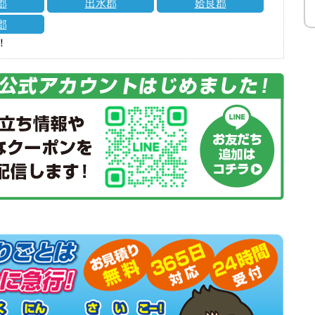
郡
出水郡
姶良郡
郡
！