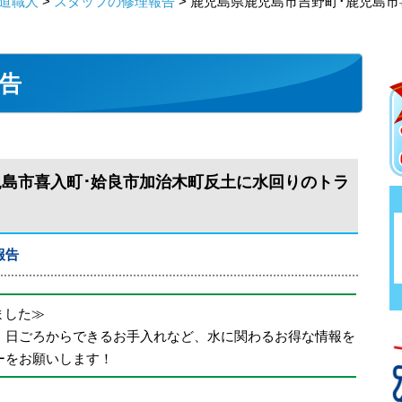
道職人
>
スタッフの修理報告
> 鹿児島県鹿児島市吉野町･鹿児島
告
児島市喜入町･姶良市加治木町反土に水回りのトラ
報告
めました≫
、日ごろからできるお手入れなど、水に関わるお得な情報を
ーをお願いします！