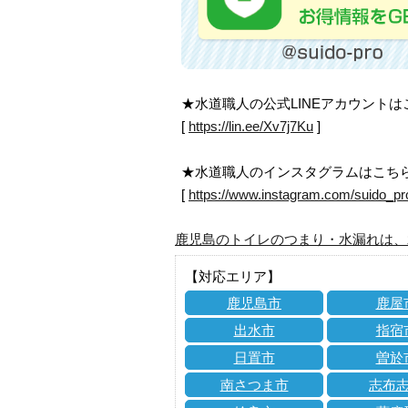
★水道職人の公式LINEアカウント
[
https://lin.ee/Xv7j7Ku
]
★水道職人のインスタグラムはこち
[
https://www.instagram.com/suido_pr
鹿児島のトイレのつまり・水漏れは、
【対応エリア】
鹿児島市
鹿屋
出水市
指宿
日置市
曽於
南さつま市
志布