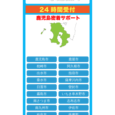
鹿児島市
鹿屋市
枕崎市
阿久根市
出水市
指宿市
垂水市
薩摩川内市
日置市
曽於市
霧島市
いちき串木野市
南さつま市
志布志市
南九州市
伊佐市
姶良市
薩摩郡