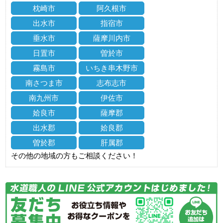
枕崎市
阿久根市
出水市
指宿市
垂水市
薩摩川内市
日置市
曽於市
霧島市
いちき串木野市
南さつま市
志布志市
南九州市
伊佐市
姶良市
薩摩郡
出水郡
姶良郡
曽於郡
肝属郡
その他の地域の方もご相談ください！