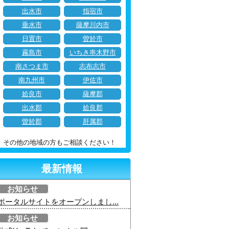
出水市
指宿市
垂水市
薩摩川内市
日置市
曽於市
霧島市
いちき串木野市
南さつま市
志布志市
南九州市
伊佐市
姶良市
薩摩郡
出水郡
姶良郡
曽於郡
肝属郡
その他の地域の方もご相談ください！
最新情報
お知らせ
ポータルサイトをオープンしまし...
お知らせ