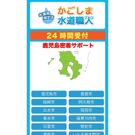
鹿児島市
鹿屋市
枕崎市
阿久根市
出水市
指宿市
垂水市
薩摩川内市
日置市
曽於市
霧島市
いちき串木野市