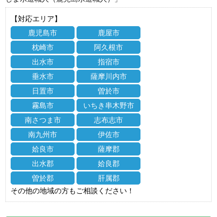
【対応エリア】
鹿児島市
鹿屋市
枕崎市
阿久根市
出水市
指宿市
垂水市
薩摩川内市
日置市
曽於市
霧島市
いちき串木野市
南さつま市
志布志市
南九州市
伊佐市
姶良市
薩摩郡
出水郡
姶良郡
曽於郡
肝属郡
その他の地域の方もご相談ください！