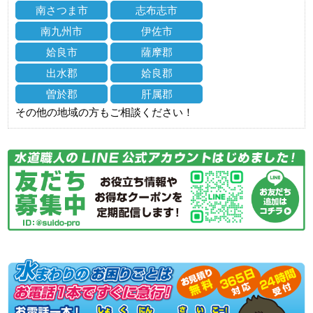
南さつま市
志布志市
南九州市
伊佐市
姶良市
薩摩郡
出水郡
姶良郡
曽於郡
肝属郡
その他の地域の方もご相談ください！