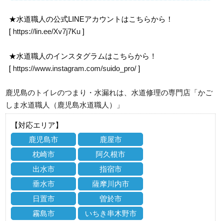
★水道職人の公式LINEアカウントはこちらから！
[
https://lin.ee/Xv7j7Ku
]
★水道職人のインスタグラムはこちらから！
[
https://www.instagram.com/suido_pro/
]
鹿児島のトイレのつまり・水漏れは、水道修理の専門店「かご
しま水道職人（鹿児島水道職人）」
【対応エリア】
鹿児島市
鹿屋市
枕崎市
阿久根市
出水市
指宿市
垂水市
薩摩川内市
日置市
曽於市
霧島市
いちき串木野市