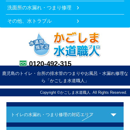
洗面所の水漏れ・つまり修理
その他、水トラブル
0120-492-315
鹿児島のトイレ・台所の排水管のつまりやお風呂・水漏れ修理な
ら「かごしま水道職人」
Copyright ©かごしま水道職人. All Rights Reserved.
トイレの水漏れ・つまり修理の対応エリア