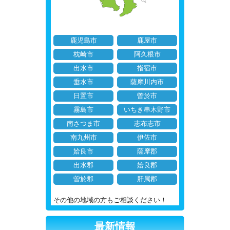
鹿児島市
鹿屋市
枕崎市
阿久根市
出水市
指宿市
垂水市
薩摩川内市
日置市
曽於市
霧島市
いちき串木野市
南さつま市
志布志市
南九州市
伊佐市
姶良市
薩摩郡
出水郡
姶良郡
曽於郡
肝属郡
その他の地域の方もご相談ください！
最新情報