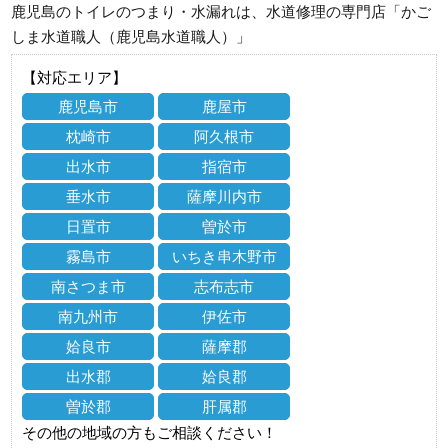
鹿児島のトイレのつまり・水漏れは、水道修理の専門店「かご
しま水道職人（鹿児島水道職人）」
【対応エリア】
鹿児島市
鹿屋市
枕崎市
阿久根市
出水市
指宿市
垂水市
薩摩川内市
日置市
曽於市
霧島市
いちき串木野市
南さつま市
志布志市
南九州市
伊佐市
姶良市
薩摩郡
出水郡
姶良郡
曽於郡
肝属郡
その他の地域の方もご相談ください！