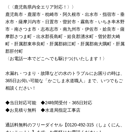
〈〈鹿児島県内全エリア対応！〉〉
鹿児島市・鹿屋市・枕崎市・阿久根市・出水市・指宿市・垂
水市・薩摩川内市・日置市・曽於市・霧島市・いちき串木野
市・南さつま市・志布志市・南九州市・伊佐市・姶良市・薩
摩郡さつま町・出水郡長島町・姶良郡湧水町・曽於郡大崎
町・肝属郡東串良町・肝属郡錦江町・肝属郡南大隅町・肝属
郡肝付町
〈お電話一本でどこへでも駆けつけいたします！〉
水漏れ・つまり・故障などの水のトラブルにお困りの時は、
365日お伺い可能な「かごしま水道職人」まで、いつでもご
相談ください！
◆当日対応可能 ◆24時間受付・365日対応
◆お見積り無料 ◆水道局指定工事店
通話料無料のフリーダイヤル【0120-492-315（しょくにん、