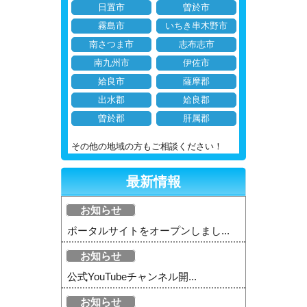
日置市
曽於市
霧島市
いちき串木野市
南さつま市
志布志市
南九州市
伊佐市
姶良市
薩摩郡
出水郡
姶良郡
曽於郡
肝属郡
その他の地域の方もご相談ください！
最新情報
お知らせ
ポータルサイトをオープンしまし...
お知らせ
公式YouTubeチャンネル開...
お知らせ