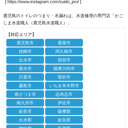
[
https://www.instagram.com/suido_pro/
]
鹿児島のトイレのつまり・水漏れは、水道修理の専門店「かご
しま水道職人（鹿児島水道職人）」
【対応エリア】
鹿児島市
鹿屋市
枕崎市
阿久根市
出水市
指宿市
垂水市
薩摩川内市
日置市
曽於市
霧島市
いちき串木野市
南さつま市
志布志市
南九州市
伊佐市
姶良市
薩摩郡
出水郡
姶良郡