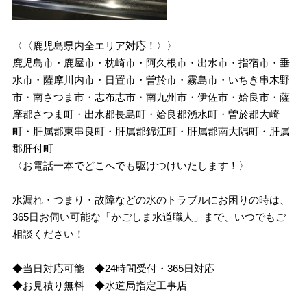
〈〈鹿児島県内全エリア対応！〉〉
鹿児島市・鹿屋市・枕崎市・阿久根市・出水市・指宿市・垂
水市・薩摩川内市・日置市・曽於市・霧島市・いちき串木野
市・南さつま市・志布志市・南九州市・伊佐市・姶良市・薩
摩郡さつま町・出水郡長島町・姶良郡湧水町・曽於郡大崎
町・肝属郡東串良町・肝属郡錦江町・肝属郡南大隅町・肝属
郡肝付町
〈お電話一本でどこへでも駆けつけいたします！〉
水漏れ・つまり・故障などの水のトラブルにお困りの時は、
365日お伺い可能な「かごしま水道職人」まで、いつでもご
相談ください！
◆当日対応可能 ◆24時間受付・365日対応
◆お見積り無料 ◆水道局指定工事店