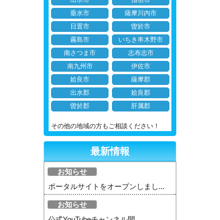
垂水市
薩摩川内市
日置市
曽於市
霧島市
いちき串木野市
南さつま市
志布志市
南九州市
伊佐市
姶良市
薩摩郡
出水郡
姶良郡
曽於郡
肝属郡
その他の地域の方もご相談ください！
最新情報
お知らせ
ポータルサイトをオープンしまし...
お知らせ
公式YouTubeチャンネル開...