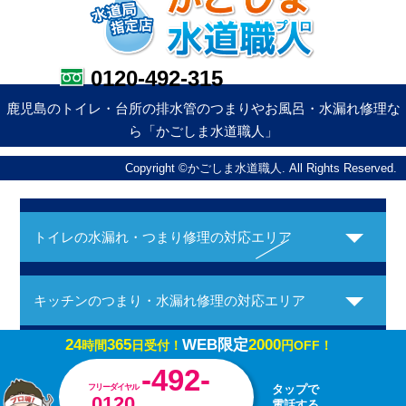
0120-492-315
鹿児島のトイレ・台所の排水管のつまりやお風呂・水漏れ修理な
ら「かごしま水道職人」
Copyright ©かごしま水道職人. All Rights Reserved.
トイレの水漏れ・つまり修理の対応エリア
キッチンのつまり・水漏れ修理の対応エリア
24
365
WEB限定
2000
時間
日受付！
円OFF！
お風呂の水漏れ・つまり修理の対応エリア
-492-
フリーダイヤル
タップで
0120
電話する