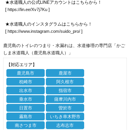
★水道職人の公式LINEアカウントはこちらから！
[
https://lin.ee/Xv7j7Ku
]
★水道職人のインスタグラムはこちらから！
[
https://www.instagram.com/suido_pro/
]
鹿児島のトイレのつまり・水漏れは、水道修理の専門店「かご
しま水道職人（鹿児島水道職人）」
【対応エリア】
鹿児島市
鹿屋市
枕崎市
阿久根市
出水市
指宿市
垂水市
薩摩川内市
日置市
曽於市
霧島市
いちき串木野市
南さつま市
志布志市