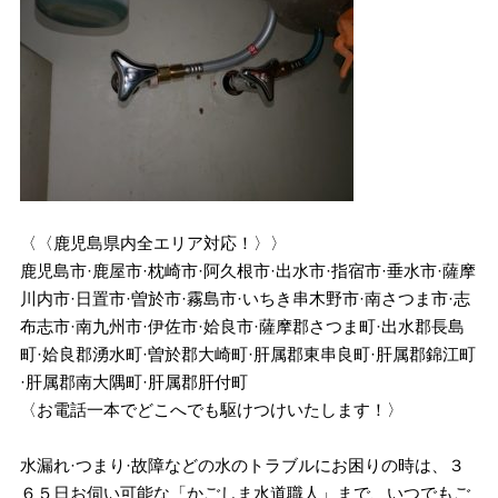
〈〈鹿児島県内全エリア対応！〉〉
鹿児島市·鹿屋市·枕崎市·阿久根市·出水市·指宿市·垂水市·薩摩
川内市·日置市·曽於市·霧島市·いちき串木野市·南さつま市·志
布志市·南九州市·伊佐市·姶良市·薩摩郡さつま町·出水郡長島
町·姶良郡湧水町·曽於郡大崎町·肝属郡東串良町·肝属郡錦江町
·肝属郡南大隅町·肝属郡肝付町
〈お電話一本でどこへでも駆けつけいたします！〉
水漏れ·つまり·故障などの水のトラブルにお困りの時は、３
６５日お伺い可能な「かごしま水道職人」まで、いつでもご