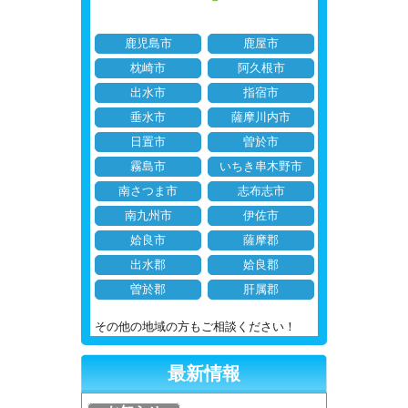
鹿児島市
鹿屋市
枕崎市
阿久根市
出水市
指宿市
垂水市
薩摩川内市
日置市
曽於市
霧島市
いちき串木野市
南さつま市
志布志市
南九州市
伊佐市
姶良市
薩摩郡
出水郡
姶良郡
曽於郡
肝属郡
その他の地域の方もご相談ください！
最新情報