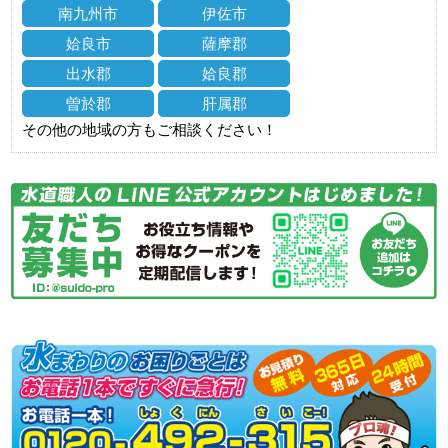
南九州市
伊佐市
姶良市
薩摩郡
出水郡
姶良郡
曽於郡
肝属郡
その他の地域の方もご相談ください！