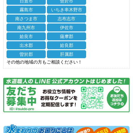
日置市
曽於市
霧島市
いちき串木野市
南さつま市
志布志市
南九州市
伊佐市
姶良市
薩摩郡
出水郡
姶良郡
曽於郡
肝属郡
その他の地域の方もご相談ください！