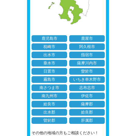
鹿児島市
鹿屋市
枕崎市
阿久根市
出水市
指宿市
垂水市
薩摩川内市
日置市
曽於市
霧島市
いちき串木野市
南さつま市
志布志市
南九州市
伊佐市
姶良市
薩摩郡
出水郡
姶良郡
曽於郡
肝属郡
その他の地域の方もご相談ください！