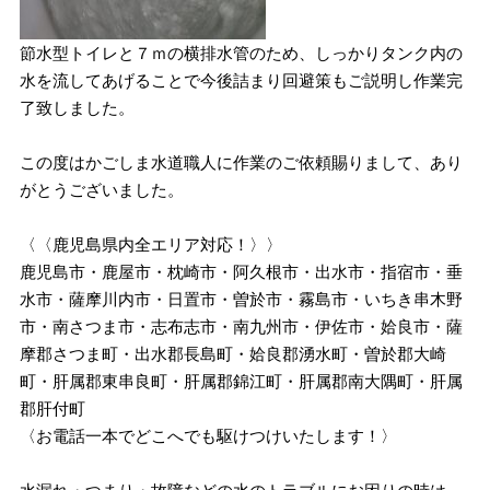
節水型トイレと７ｍの横排水管のため、しっかりタンク内の
水を流してあげることで今後詰まり回避策もご説明し作業完
了致しました。
この度はかごしま水道職人に作業のご依頼賜りまして、あり
がとうございました。
〈〈鹿児島県内全エリア対応！〉〉
鹿児島市・鹿屋市・枕崎市・阿久根市・出水市・指宿市・垂
水市・薩摩川内市・日置市・曽於市・霧島市・いちき串木野
市・南さつま市・志布志市・南九州市・伊佐市・姶良市・薩
摩郡さつま町・出水郡長島町・姶良郡湧水町・曽於郡大崎
町・肝属郡東串良町・肝属郡錦江町・肝属郡南大隅町・肝属
郡肝付町
〈お電話一本でどこへでも駆けつけいたします！〉