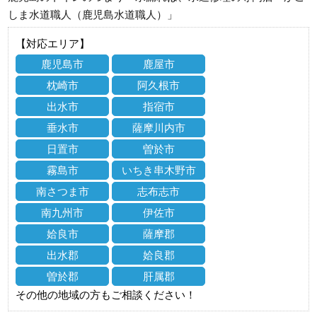
しま水道職人（鹿児島水道職人）」
【対応エリア】
鹿児島市
鹿屋市
枕崎市
阿久根市
出水市
指宿市
垂水市
薩摩川内市
日置市
曽於市
霧島市
いちき串木野市
南さつま市
志布志市
南九州市
伊佐市
姶良市
薩摩郡
出水郡
姶良郡
曽於郡
肝属郡
その他の地域の方もご相談ください！