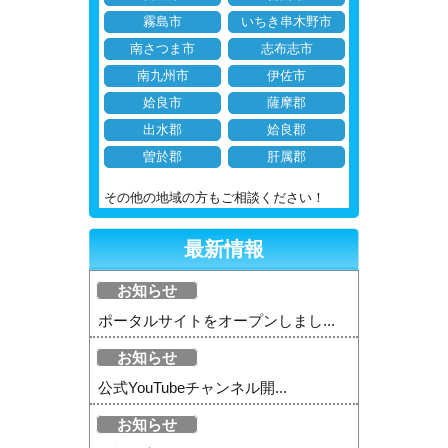
霧島市
いちき串木野市
南さつま市
志布志市
南九州市
伊佐市
姶良市
薩摩郡
出水郡
姶良郡
曽於郡
肝属郡
その他の地域の方もご相談ください！
最新情報
お知らせ
ポータルサイトをオープンしまし...
お知らせ
公式YouTubeチャンネル開...
お知らせ