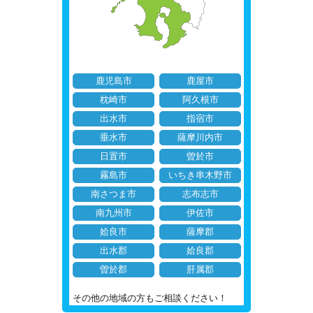
鹿児島市
鹿屋市
枕崎市
阿久根市
出水市
指宿市
垂水市
薩摩川内市
日置市
曽於市
霧島市
いちき串木野市
南さつま市
志布志市
南九州市
伊佐市
姶良市
薩摩郡
出水郡
姶良郡
曽於郡
肝属郡
その他の地域の方もご相談ください！