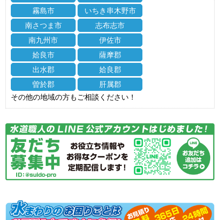
霧島市
いちき串木野市
南さつま市
志布志市
南九州市
伊佐市
姶良市
薩摩郡
出水郡
姶良郡
曽於郡
肝属郡
その他の地域の方もご相談ください！