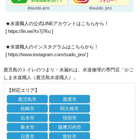
★水道職人の公式LINEアカウントはこちらから！
[
https://lin.ee/Xv7j7Ku
]
★水道職人のインスタグラムはこちらから！
[
https://www.instagram.com/suido_pro/
]
鹿児島のトイレのつまり・水漏れは、水道修理の専門店「かご
しま水道職人（鹿児島水道職人）」
【対応エリア】
鹿児島市
鹿屋市
枕崎市
阿久根市
出水市
指宿市
垂水市
薩摩川内市
日置市
曽於市