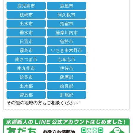
鹿児島市
鹿屋市
枕崎市
阿久根市
出水市
指宿市
垂水市
薩摩川内市
日置市
曽於市
霧島市
いちき串木野市
南さつま市
志布志市
南九州市
伊佐市
姶良市
薩摩郡
出水郡
姶良郡
曽於郡
肝属郡
その他の地域の方もご相談ください！