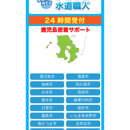
鹿児島市
鹿屋市
枕崎市
阿久根市
出水市
指宿市
垂水市
薩摩川内市
日置市
曽於市
霧島市
いちき串木野市
南さつま市
志布志市