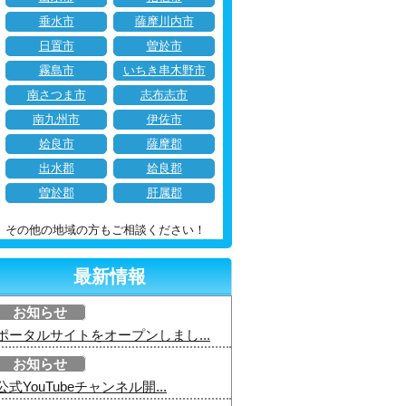
垂水市
薩摩川内市
日置市
曽於市
霧島市
いちき串木野市
南さつま市
志布志市
南九州市
伊佐市
姶良市
薩摩郡
出水郡
姶良郡
曽於郡
肝属郡
その他の地域の方もご相談ください！
最新情報
お知らせ
ポータルサイトをオープンしまし...
お知らせ
公式YouTubeチャンネル開...