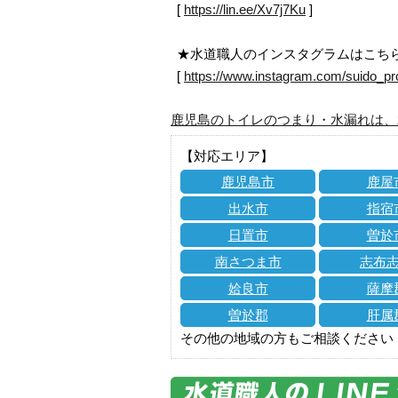
[
https://lin.ee/Xv7j7Ku
]
★水道職人のインスタグラムはこち
[
https://www.instagram.com/suido_pr
鹿児島のトイレのつまり・水漏れは、
【対応エリア】
鹿児島市
鹿屋
出水市
指宿
日置市
曽於
南さつま市
志布
姶良市
薩摩
曽於郡
肝属
その他の地域の方もご相談ください