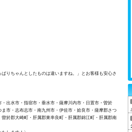
っぱりちゃんとしたものは違いますね。」とお客様も安心さ
市・出水市・指宿市・垂水市・薩摩川内市・日置市・曽於
つま市・志布志市・南九州市・伊佐市・姶良市・薩摩郡さつ
・曽於郡大崎町・肝属郡東串良町・肝属郡錦江町・肝属郡南