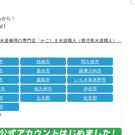
らから！
o/
]
水道修理の専門店「かごしま水道職人（鹿児島水道職人）」
市
枕崎市
阿久根市
市
垂水市
薩摩川内市
市
霧島市
いちき串木野市
志市
南九州市
伊佐市
郡
出水郡
姶良郡
郡
！