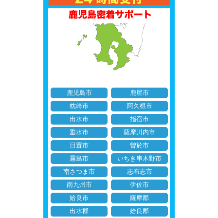
鹿児島市
鹿屋市
枕崎市
阿久根市
出水市
指宿市
垂水市
薩摩川内市
日置市
曽於市
霧島市
いちき串木野市
南さつま市
志布志市
南九州市
伊佐市
姶良市
薩摩郡
出水郡
姶良郡