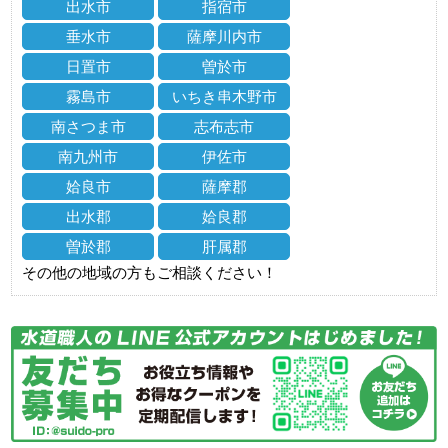
出水市
指宿市
垂水市
薩摩川内市
日置市
曽於市
霧島市
いちき串木野市
南さつま市
志布志市
南九州市
伊佐市
姶良市
薩摩郡
出水郡
姶良郡
曽於郡
肝属郡
その他の地域の方もご相談ください！