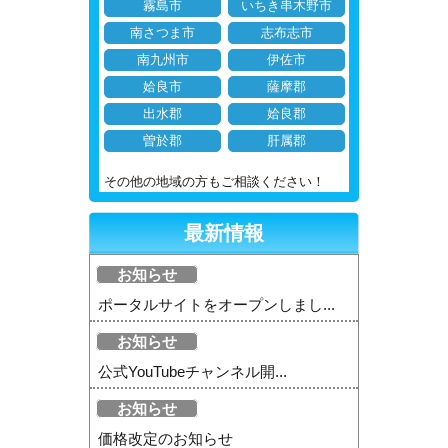
霧島市
いちき串木野市
南さつま市
志布志市
南九州市
伊佐市
姶良市
薩摩郡
出水郡
姶良郡
曽於郡
肝属郡
その他の地域の方もご相談ください！
最新情報
お知らせ
ポータルサイトをオープンしまし...
お知らせ
公式YouTubeチャンネル開...
お知らせ
価格改定のお知らせ