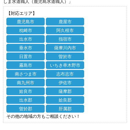
しま水道職人（鹿児島水道職人）」
【対応エリア】
鹿児島市
鹿屋市
枕崎市
阿久根市
出水市
指宿市
垂水市
薩摩川内市
日置市
曽於市
霧島市
いちき串木野市
南さつま市
志布志市
南九州市
伊佐市
姶良市
薩摩郡
出水郡
姶良郡
曽於郡
肝属郡
その他の地域の方もご相談ください！