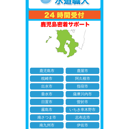
鹿児島市
鹿屋市
枕崎市
阿久根市
出水市
指宿市
垂水市
薩摩川内市
日置市
曽於市
霧島市
いちき串木野市
南さつま市
志布志市
南九州市
伊佐市