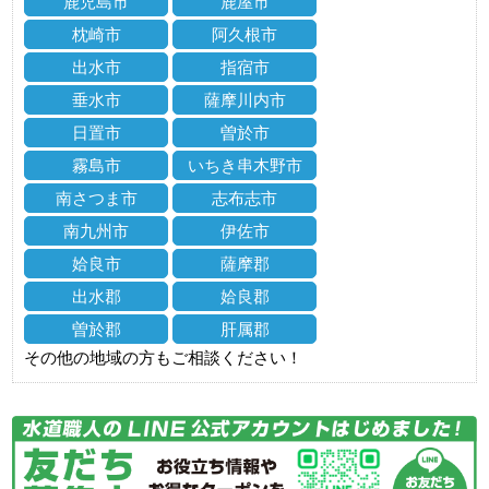
鹿児島市
鹿屋市
枕崎市
阿久根市
出水市
指宿市
垂水市
薩摩川内市
日置市
曽於市
霧島市
いちき串木野市
南さつま市
志布志市
南九州市
伊佐市
姶良市
薩摩郡
出水郡
姶良郡
曽於郡
肝属郡
その他の地域の方もご相談ください！