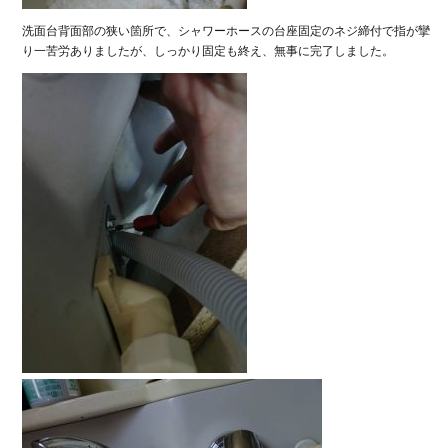
洗面台背面部の狭い箇所で、シャワーホースの台座固定のネジ締付で指が攣
り一苦労ありましたが、しっかり固定も終え、無事に完了しました。