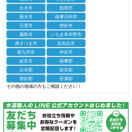
出水市
指宿市
垂水市
薩摩川内市
日置市
曽於市
霧島市
いちき串木野市
南さつま市
志布志市
南九州市
伊佐市
姶良市
薩摩郡
出水郡
姶良郡
曽於郡
肝属郡
その他の地域の方もご相談ください！