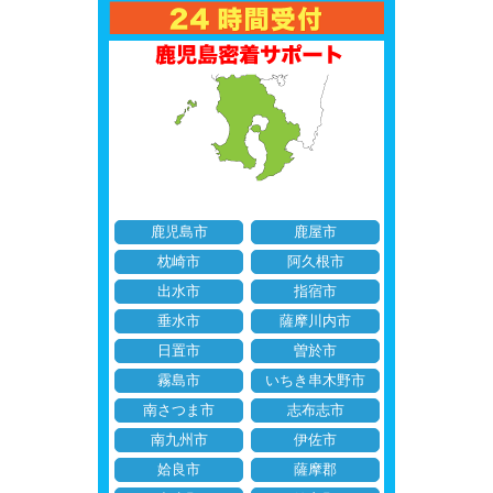
鹿児島市
鹿屋市
枕崎市
阿久根市
出水市
指宿市
垂水市
薩摩川内市
日置市
曽於市
霧島市
いちき串木野市
南さつま市
志布志市
南九州市
伊佐市
姶良市
薩摩郡