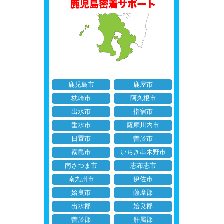
鹿児島市
鹿屋市
枕崎市
阿久根市
出水市
指宿市
垂水市
薩摩川内市
日置市
曽於市
霧島市
いちき串木野市
南さつま市
志布志市
南九州市
伊佐市
姶良市
薩摩郡
出水郡
姶良郡
曽於郡
肝属郡