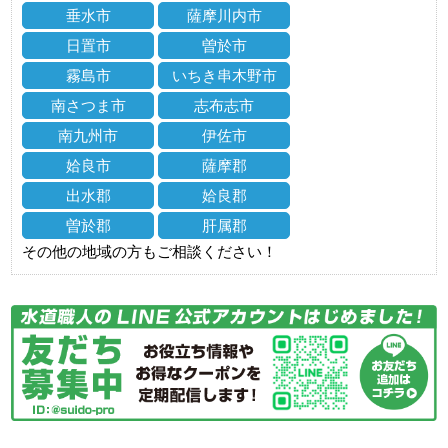
垂水市
薩摩川内市
日置市
曽於市
霧島市
いちき串木野市
南さつま市
志布志市
南九州市
伊佐市
姶良市
薩摩郡
出水郡
姶良郡
曽於郡
肝属郡
その他の地域の方もご相談ください！