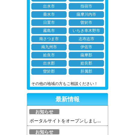
出水市
指宿市
垂水市
薩摩川内市
日置市
曽於市
霧島市
いちき串木野市
南さつま市
志布志市
南九州市
伊佐市
姶良市
薩摩郡
出水郡
姶良郡
曽於郡
肝属郡
その他の地域の方もご相談ください！
最新情報
お知らせ
ポータルサイトをオープンしまし...
お知らせ