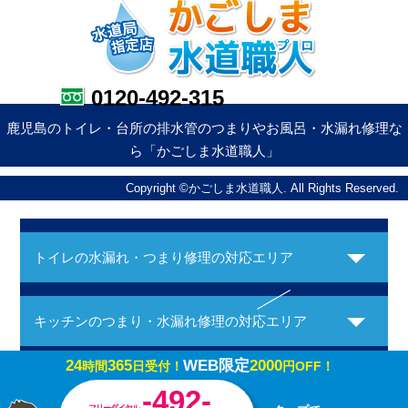
0120-492-315
鹿児島のトイレ・台所の排水管のつまりやお風呂・水漏れ修理な
ら「かごしま水道職人」
Copyright ©かごしま水道職人. All Rights Reserved.
トイレの水漏れ・つまり修理の対応エリア
キッチンのつまり・水漏れ修理の対応エリア
24
365
WEB限定
2000
時間
日受付！
円OFF！
お風呂の水漏れ・つまり修理の対応エリア
-492-
フリーダイヤル