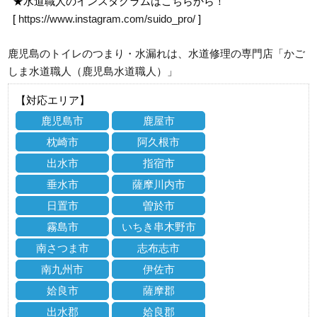
★水道職人のインスタグラムはこちらから！
[
https://www.instagram.com/suido_pro/
]
鹿児島のトイレのつまり・水漏れは、水道修理の専門店「かご
しま水道職人（鹿児島水道職人）」
【対応エリア】
鹿児島市
鹿屋市
枕崎市
阿久根市
出水市
指宿市
垂水市
薩摩川内市
日置市
曽於市
霧島市
いちき串木野市
南さつま市
志布志市
南九州市
伊佐市
姶良市
薩摩郡
出水郡
姶良郡