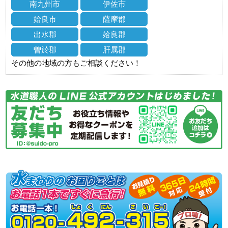
南九州市
伊佐市
姶良市
薩摩郡
出水郡
姶良郡
曽於郡
肝属郡
その他の地域の方もご相談ください！