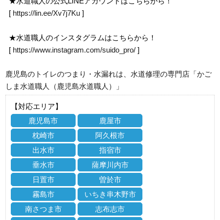
★水道職人の公式LINEアカウントはこちらから！
[
https://lin.ee/Xv7j7Ku
]
★水道職人のインスタグラムはこちらから！
[
https://www.instagram.com/suido_pro/
]
鹿児島のトイレのつまり・水漏れは、水道修理の専門店「かご
しま水道職人（鹿児島水道職人）」
【対応エリア】
鹿児島市
鹿屋市
枕崎市
阿久根市
出水市
指宿市
垂水市
薩摩川内市
日置市
曽於市
霧島市
いちき串木野市
南さつま市
志布志市