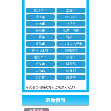
鹿児島市
鹿屋市
枕崎市
阿久根市
出水市
指宿市
垂水市
薩摩川内市
日置市
曽於市
霧島市
いちき串木野市
南さつま市
志布志市
南九州市
伊佐市
姶良市
薩摩郡
出水郡
姶良郡
曽於郡
肝属郡
その他の地域の方もご相談ください！
最新情報
お知らせ