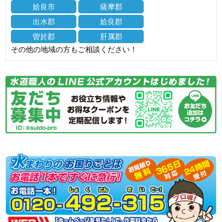
姶良市
薩摩郡
出水郡
姶良郡
曽於郡
肝属郡
その他の地域の方もご相談ください！