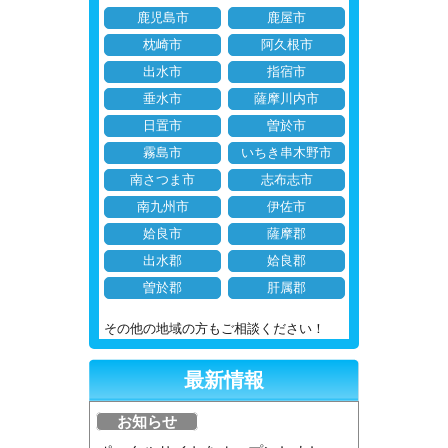
鹿児島市
鹿屋市
枕崎市
阿久根市
出水市
指宿市
垂水市
薩摩川内市
日置市
曽於市
霧島市
いちき串木野市
南さつま市
志布志市
南九州市
伊佐市
姶良市
薩摩郡
出水郡
姶良郡
曽於郡
肝属郡
その他の地域の方もご相談ください！
最新情報
お知らせ