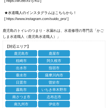
[
https://lin.ee/Xv7j7Ku
]
★水道職人のインスタグラムはこちらから！
[
https://www.instagram.com/suido_pro/
]
鹿児島のトイレのつまり・水漏れは、水道修理の専門店「かご
しま水道職人（鹿児島水道職人）」
【対応エリア】
鹿児島市
鹿屋市
枕崎市
阿久根市
出水市
指宿市
垂水市
薩摩川内市
日置市
曽於市
霧島市
いちき串木野市
南さつま市
志布志市
南九州市
伊佐市