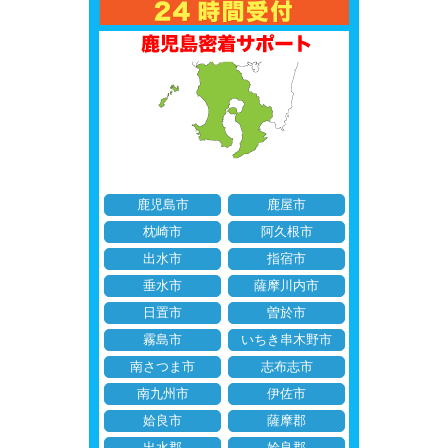
鹿児島市
鹿屋市
枕崎市
阿久根市
出水市
指宿市
垂水市
薩摩川内市
日置市
曽於市
霧島市
いちき串木野市
南さつま市
志布志市
南九州市
伊佐市
姶良市
薩摩郡
出水郡
姶良郡