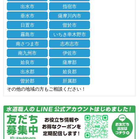
出水市
指宿市
垂水市
薩摩川内市
日置市
曽於市
霧島市
いちき串木野市
南さつま市
志布志市
南九州市
伊佐市
姶良市
薩摩郡
出水郡
姶良郡
曽於郡
肝属郡
その他の地域の方もご相談ください！