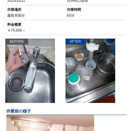
2025/10/11
台所蛇口故障
作業場所
作業時間
霧島市国分
60分
料金概要
￥75,000～
BEFORE
AFTER
作業前の様子