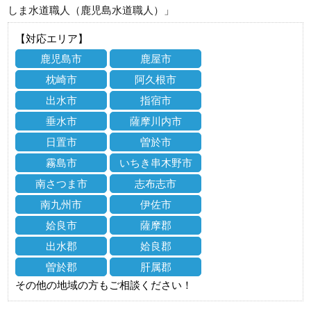
しま水道職人（鹿児島水道職人）」
【対応エリア】
鹿児島市
鹿屋市
枕崎市
阿久根市
出水市
指宿市
垂水市
薩摩川内市
日置市
曽於市
霧島市
いちき串木野市
南さつま市
志布志市
南九州市
伊佐市
姶良市
薩摩郡
出水郡
姶良郡
曽於郡
肝属郡
その他の地域の方もご相談ください！