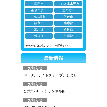
霧島市
いちき串木野市
南さつま市
志布志市
南九州市
伊佐市
姶良市
薩摩郡
出水郡
姶良郡
曽於郡
肝属郡
その他の地域の方もご相談ください！
最新情報
お知らせ
ポータルサイトをオープンしまし...
お知らせ
公式YouTubeチャンネル開...
お知らせ