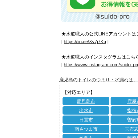
★水道職人の公式LINEアカウント
[
https://lin.ee/Xv7j7Ku
]
★水道職人のインスタグラムはこち
[
https://www.instagram.com/suido_pr
鹿児島のトイレのつまり・水漏れは、
【対応エリア】
鹿児島市
鹿屋
出水市
指宿
日置市
曽於
南さつま市
志布