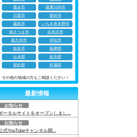
垂水市
薩摩川内市
日置市
曽於市
霧島市
いちき串木野市
南さつま市
志布志市
南九州市
伊佐市
姶良市
薩摩郡
出水郡
姶良郡
曽於郡
肝属郡
その他の地域の方もご相談ください！
最新情報
お知らせ
ポータルサイトをオープンしまし...
お知らせ
公式YouTubeチャンネル開...