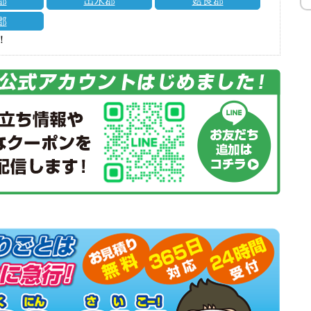
郡
出水郡
姶良郡
郡
！