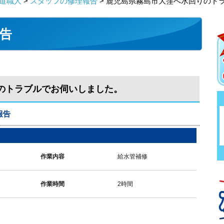
道職人
>
スタッフの修理報告
> 鹿児島県霧島市大窪へ水回りのト
告
のトラブルでお伺いしました。
報告
作業内容
給水管補修
作業時間
2時間