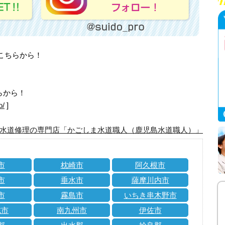
はこちらから！
らから！
o/
]
水道修理の専門店「かごしま水道職人（鹿児島水道職人）」
市
枕崎市
阿久根市
市
垂水市
薩摩川内市
市
霧島市
いちき串木野市
志市
南九州市
伊佐市