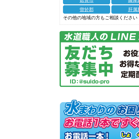
姶良市
薩摩
曽於郡
肝属
その他の地域の方もご相談ください