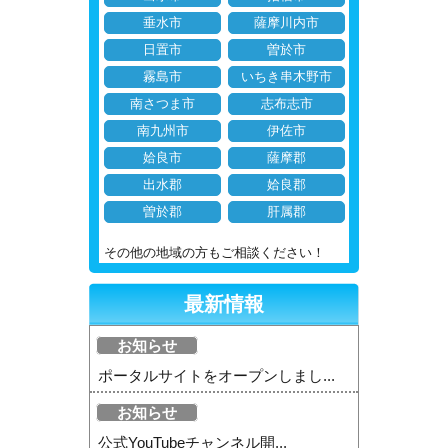
垂水市
薩摩川内市
日置市
曽於市
霧島市
いちき串木野市
南さつま市
志布志市
南九州市
伊佐市
姶良市
薩摩郡
出水郡
姶良郡
曽於郡
肝属郡
その他の地域の方もご相談ください！
最新情報
お知らせ
ポータルサイトをオープンしまし...
お知らせ
公式YouTubeチャンネル開...