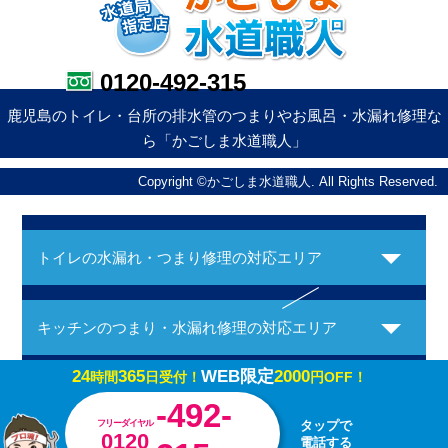
0120-492-315
鹿児島のトイレ・台所の排水管のつまりやお風呂・水漏れ修理な
ら「かごしま水道職人」
Copyright ©かごしま水道職人. All Rights Reserved.
トイレの水漏れ・つまり修理の対応エリア
キッチンのつまり・水漏れ修理の対応エリア
24
365
WEB限定
2000
時間
日受付！
円OFF！
お風呂の水漏れ・つまり修理の対応エリア
-492-
フリーダイヤル
タップで
0120
電話する