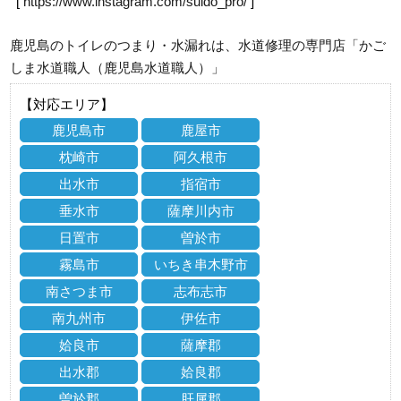
[
https://www.instagram.com/suido_pro/
]
鹿児島のトイレのつまり・水漏れは、水道修理の専門店「かご
しま水道職人（鹿児島水道職人）」
【対応エリア】
鹿児島市
鹿屋市
枕崎市
阿久根市
出水市
指宿市
垂水市
薩摩川内市
日置市
曽於市
霧島市
いちき串木野市
南さつま市
志布志市
南九州市
伊佐市
姶良市
薩摩郡
出水郡
姶良郡
曽於郡
肝属郡