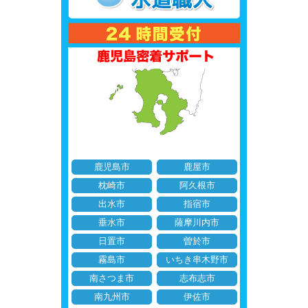
鹿児島市
鹿屋市
枕崎市
阿久根市
出水市
指宿市
垂水市
薩摩川内市
日置市
曽於市
霧島市
いちき串木野市
南さつま市
志布志市
南九州市
伊佐市