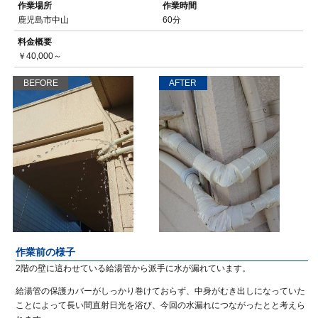
作業場所
作業時間
鹿児島市中山
60分
料金概要
￥40,000～
BEFORE
AFTER
作業前の様子
2階の壁に這わせている給湯管から派手に水が漏れています。
給湯管の保護カバーがしっかり巻けておらず、中身がむき出しになっていた
ことによって長い間直射日光を浴び、今回の水漏れにつながったとと考えら