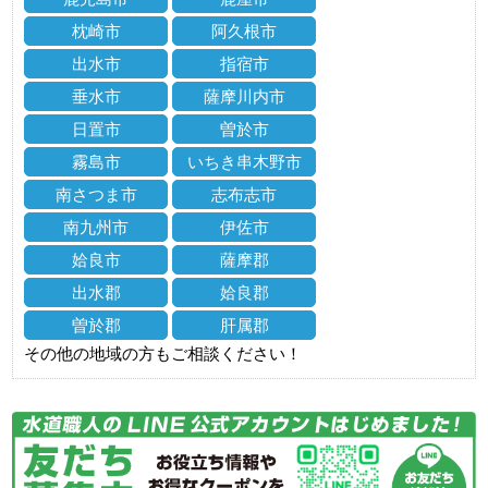
枕崎市
阿久根市
出水市
指宿市
垂水市
薩摩川内市
日置市
曽於市
霧島市
いちき串木野市
南さつま市
志布志市
南九州市
伊佐市
姶良市
薩摩郡
出水郡
姶良郡
曽於郡
肝属郡
その他の地域の方もご相談ください！