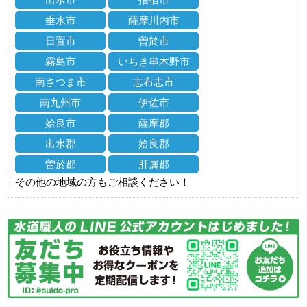
垂水市
薩摩川内市
日置市
曽於市
霧島市
いちき串木野市
南さつま市
志布志市
南九州市
伊佐市
姶良市
薩摩郡
出水郡
姶良郡
曽於郡
肝属郡
その他の地域の方もご相談ください！