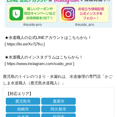
★水道職人の公式LINEアカウントはこちらから！
[
https://lin.ee/Xv7j7Ku
]
★水道職人のインスタグラムはこちらから！
[
https://www.instagram.com/suido_pro/
]
鹿児島のトイレのつまり・水漏れは、水道修理の専門店「かご
しま水道職人（鹿児島水道職人）」
【対応エリア】
鹿児島市
鹿屋市
枕崎市
阿久根市
出水市
指宿市