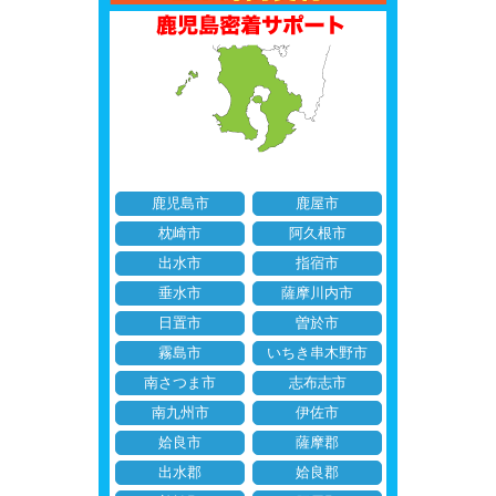
鹿児島市
鹿屋市
枕崎市
阿久根市
出水市
指宿市
垂水市
薩摩川内市
日置市
曽於市
霧島市
いちき串木野市
南さつま市
志布志市
南九州市
伊佐市
姶良市
薩摩郡
出水郡
姶良郡