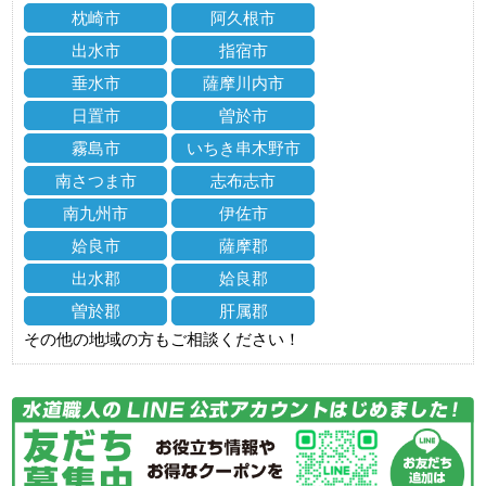
枕崎市
阿久根市
出水市
指宿市
垂水市
薩摩川内市
日置市
曽於市
霧島市
いちき串木野市
南さつま市
志布志市
南九州市
伊佐市
姶良市
薩摩郡
出水郡
姶良郡
曽於郡
肝属郡
その他の地域の方もご相談ください！