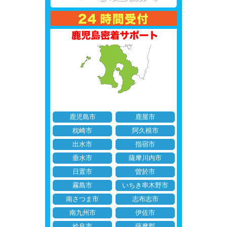
鹿児島市
鹿屋市
枕崎市
阿久根市
出水市
指宿市
垂水市
薩摩川内市
日置市
曽於市
霧島市
いちき串木野市
南さつま市
志布志市
南九州市
伊佐市
姶良市
薩摩郡