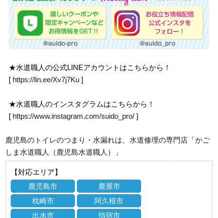
★水道職人の公式LINEアカウントはこちらから！
[
https://lin.ee/Xv7j7Ku
]
★水道職人のインスタグラムはこちらから！
[
https://www.instagram.com/suido_pro/
]
鹿児島のトイレのつまり・水漏れは、水道修理の専門店「かご
しま水道職人（鹿児島水道職人）」
【対応エリア】
鹿児島市
鹿屋市
枕崎市
阿久根市
出水市
指宿市