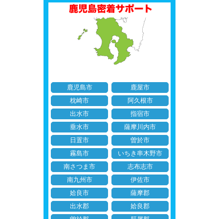
鹿児島市
鹿屋市
枕崎市
阿久根市
出水市
指宿市
垂水市
薩摩川内市
日置市
曽於市
霧島市
いちき串木野市
南さつま市
志布志市
南九州市
伊佐市
姶良市
薩摩郡
出水郡
姶良郡