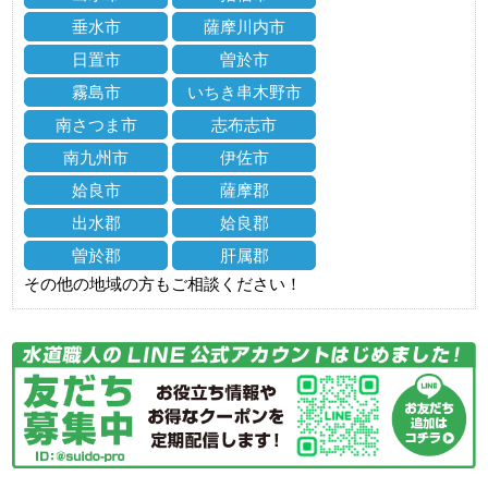
垂水市
薩摩川内市
日置市
曽於市
霧島市
いちき串木野市
南さつま市
志布志市
南九州市
伊佐市
姶良市
薩摩郡
出水郡
姶良郡
曽於郡
肝属郡
その他の地域の方もご相談ください！