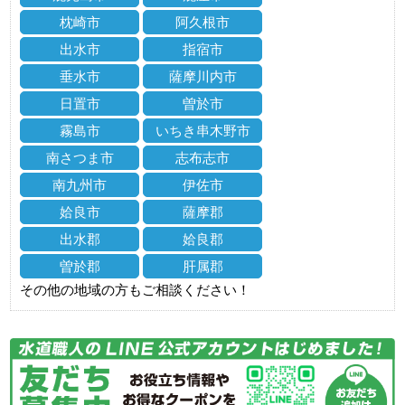
枕崎市
阿久根市
出水市
指宿市
垂水市
薩摩川内市
日置市
曽於市
霧島市
いちき串木野市
南さつま市
志布志市
南九州市
伊佐市
姶良市
薩摩郡
出水郡
姶良郡
曽於郡
肝属郡
その他の地域の方もご相談ください！