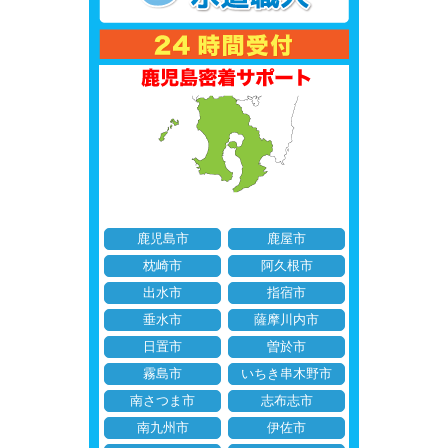
鹿児島市
鹿屋市
枕崎市
阿久根市
出水市
指宿市
垂水市
薩摩川内市
日置市
曽於市
霧島市
いちき串木野市
南さつま市
志布志市
南九州市
伊佐市