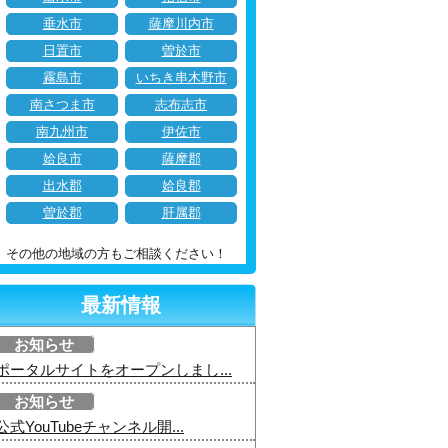
垂水市
薩摩川内市
日置市
曽於市
霧島市
いちき串木野市
南さつま市
志布志市
南九州市
伊佐市
姶良市
薩摩郡
出水郡
姶良郡
曽於郡
肝属郡
その他の地域の方もご相談ください！
最新情報
お知らせ
ポータルサイトをオープンしまし...
お知らせ
公式YouTubeチャンネル開...