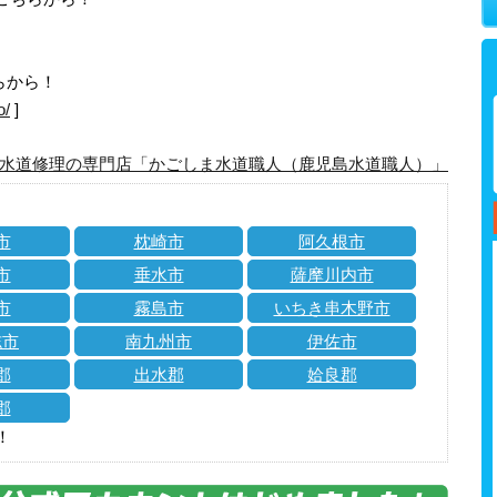
らから！
o/
]
水道修理の専門店「かごしま水道職人（鹿児島水道職人）」
市
枕崎市
阿久根市
市
垂水市
薩摩川内市
市
霧島市
いちき串木野市
志市
南九州市
伊佐市
郡
出水郡
姶良郡
郡
！