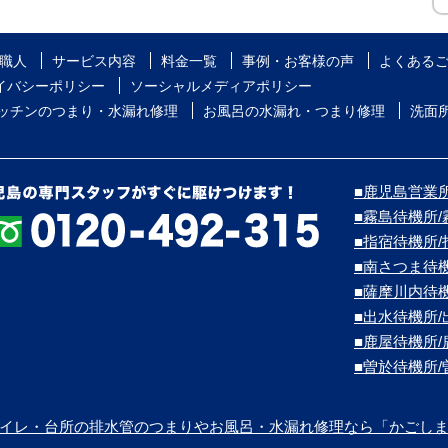
職人
サービス内容
料金一覧
事例・お客様の声
よくある
イバシーポリシー
ソーシャルメディアポリシー
ッチンのつまり・水漏れ修理
お風呂の水漏れ・つまり修理
洗面
■鹿児島営業所/
■霧島待機所
■指宿待機所
■南さつま待
■薩摩川内待
■出水待機所
■鹿屋待機所
■曽於待機所
イレ・台所の排水管のつまりやお風呂・水漏れ修理なら「かごし