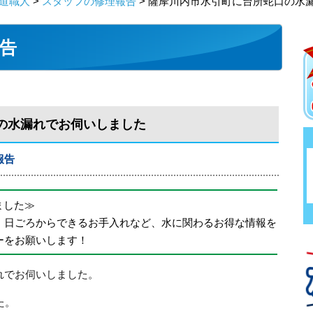
道職人
>
スタッフの修理報告
> 薩摩川内市水引町に台所蛇口の水
告
の水漏れでお伺いしました
報告
めました≫
、日ごろからできるお手入れなど、水に関わるお得な情報を
ーをお願いします！
れでお伺いしました。
た。