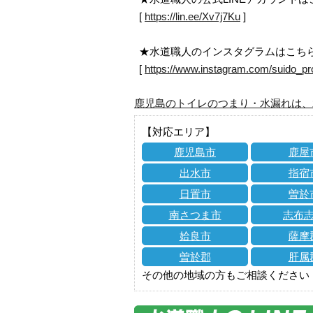
[
https://lin.ee/Xv7j7Ku
]
★水道職人のインスタグラムはこち
[
https://www.instagram.com/suido_pr
鹿児島のトイレのつまり・水漏れは、
【対応エリア】
鹿児島市
鹿屋
出水市
指宿
日置市
曽於
南さつま市
志布
姶良市
薩摩
曽於郡
肝属
その他の地域の方もご相談ください