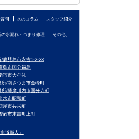
ご質問
水のコラム
スタッフ紹介
所の水漏れ・つまり修理
その他、
鹿児島市永吉1-2-23
/霧島市国分福島
/指宿市大牟礼
機所/南さつま市金峰町
機所/薩摩川内市国分寺町
/出水市昭和町
/鹿屋市共栄町
/曽於市末吉町上町
ま水道職人」