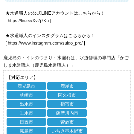
★水道職人の公式LINEアカウントはこちらから！
[
https://lin.ee/Xv7j7Ku
]
★水道職人のインスタグラムはこちらから！
[
https://www.instagram.com/suido_pro/
]
鹿児島のトイレのつまり・水漏れは、水道修理の専門店「かご
しま水道職人（鹿児島水道職人）」
【対応エリア】
鹿児島市
鹿屋市
枕崎市
阿久根市
出水市
指宿市
垂水市
薩摩川内市
日置市
曽於市
霧島市
いちき串木野市