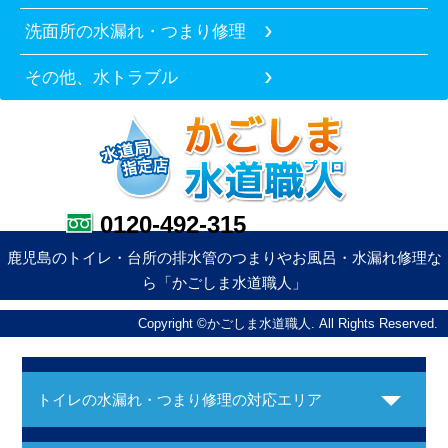
洗面所の水漏れ・つまり修理
その他、水トラブル
0120-492-315
鹿児島のトイレ・台所の排水管のつまりやお風呂・水漏れ修理な
ら「かごしま水道職人」
Copyright ©かごしま水道職人. All Rights Reserved.
トイレの水漏れ・つまり修理の対応エリア