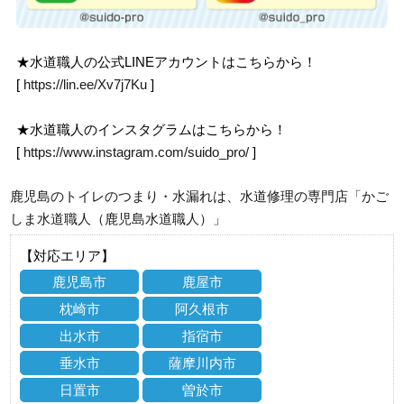
★水道職人の公式LINEアカウントはこちらから！
[
https://lin.ee/Xv7j7Ku
]
★水道職人のインスタグラムはこちらから！
[
https://www.instagram.com/suido_pro/
]
鹿児島のトイレのつまり・水漏れは、水道修理の専門店「かご
しま水道職人（鹿児島水道職人）」
【対応エリア】
鹿児島市
鹿屋市
枕崎市
阿久根市
出水市
指宿市
垂水市
薩摩川内市
日置市
曽於市