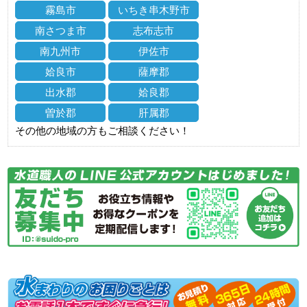
霧島市
いちき串木野市
南さつま市
志布志市
南九州市
伊佐市
姶良市
薩摩郡
出水郡
姶良郡
曽於郡
肝属郡
その他の地域の方もご相談ください！