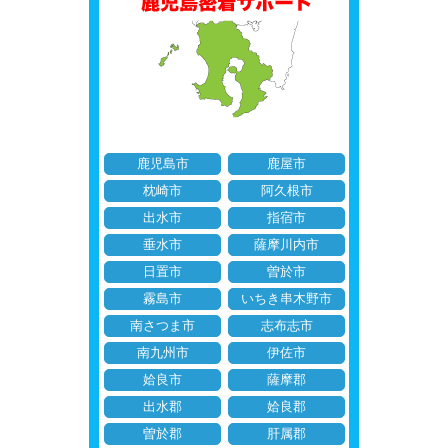
鹿児島市
鹿屋市
枕崎市
阿久根市
出水市
指宿市
垂水市
薩摩川内市
日置市
曽於市
霧島市
いちき串木野市
南さつま市
志布志市
南九州市
伊佐市
姶良市
薩摩郡
出水郡
姶良郡
曽於郡
肝属郡