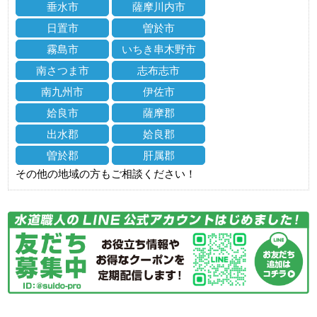
垂水市
薩摩川内市
日置市
曽於市
霧島市
いちき串木野市
南さつま市
志布志市
南九州市
伊佐市
姶良市
薩摩郡
出水郡
姶良郡
曽於郡
肝属郡
その他の地域の方もご相談ください！