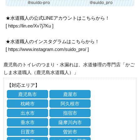
★水道職人の公式LINEアカウントはこちらから！
[
https://lin.ee/Xv7j7Ku
]
★水道職人のインスタグラムはこちらから！
[
https://www.instagram.com/suido_pro/
]
鹿児島のトイレのつまり・水漏れは、水道修理の専門店「かご
しま水道職人（鹿児島水道職人）」
【対応エリア】
鹿児島市
鹿屋市
枕崎市
阿久根市
出水市
指宿市
垂水市
薩摩川内市
日置市
曽於市