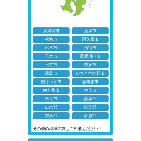
鹿児島市
鹿屋市
枕崎市
阿久根市
出水市
指宿市
垂水市
薩摩川内市
日置市
曽於市
霧島市
いちき串木野市
南さつま市
志布志市
南九州市
伊佐市
姶良市
薩摩郡
出水郡
姶良郡
曽於郡
肝属郡
その他の地域の方もご相談ください！