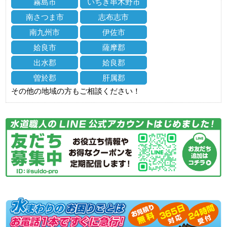
霧島市
いちき串木野市
南さつま市
志布志市
南九州市
伊佐市
姶良市
薩摩郡
出水郡
姶良郡
曽於郡
肝属郡
その他の地域の方もご相談ください！