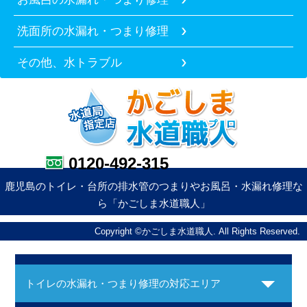
洗面所の水漏れ・つまり修理
その他、水トラブル
0120-492-315
鹿児島のトイレ・台所の排水管のつまりやお風呂・水漏れ修理な
ら「かごしま水道職人」
Copyright ©かごしま水道職人. All Rights Reserved.
トイレの水漏れ・つまり修理の対応エリア